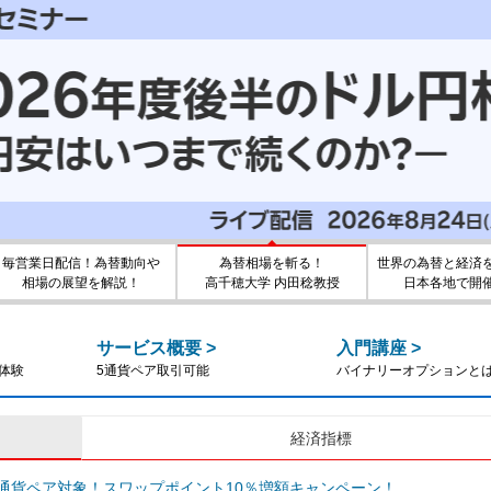
毎営業日配信！為替動向や
為替相場を斬る！
世界の為替と経済
相場の展望を解説！
高千穂大学 内田稔教授
日本各地で開
サービス概要
>
入門講座
>
引体験
5通貨ペア取引可能
バイナリーオプションと
経済指標
通貨ペア対象！スワップポイント10％増額キャンペーン！