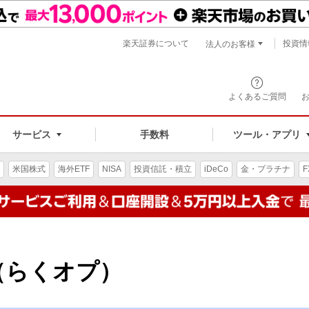
楽天証券について
投資情
法人のお客様
よくあるご質問
手数料
サービス
ツール・アプリ
米国株式
海外ETF
NISA
投資信託・積立
iDeCo
金・プラチナ
F
（らくオプ）