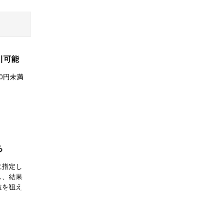
引可能
0円未満
る
に指定し
し、結果
益を狙え