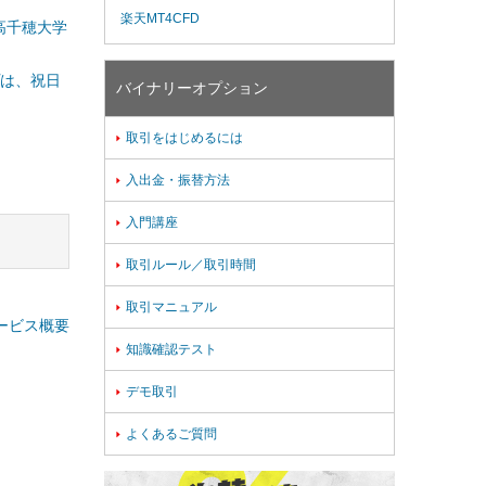
楽天MT4CFD
高千穂大学
プは、祝日
バイナリーオプション
取引をはじめるには

入出金・振替方法

入門講座

取引ルール／取引時間

取引マニュアル

ービス概要
知識確認テスト

デモ取引

よくあるご質問
