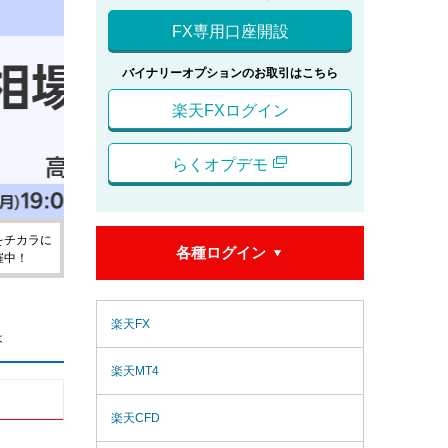
FX専用口座開設
バイナリーオプションのお取引はこちら
楽天FXログイン
らくオプデモ
をチカラに
各種ログイン

催中！
楽天FX
は
楽天MT4
楽天CFD