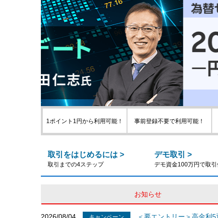
1ポイント1円から利用可能！
事前登録不要で利用可能！
取引をはじめるには
>
デモ取引
>
取引までの4ステップ
デモ資金100万円で取
お知らせ
2026/08/04
＜要エントリー＞高金利5
キャンペーン