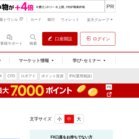
PR
報トウシル
カード
銀行
ウォレット
楽天グループ
口座開設
ログイン
お客様サポート
検索
マーケット情報
学び･セミナー
X
CFD
ロボアド
ポイント投資
IFA(運用相談)
文字サイズ
小
中
大
FX口座をお持ちでない方